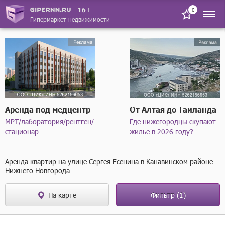
не первый
16+
0
не последний
Гипермаркет недвижимости
Высота потолков
Ремонт
Аренда под медцентр
От Алтая до Таиланда
МРТ/лаборатория/рентген/
Где нижегородцы скупают
стационар
жилье в 2026 году?
Балкон
Аренда квартир на улице Сергея Есенина в Канавинском районе
Нижнего Новгорода
На карте
Фильтр
(1)
Тип санузла