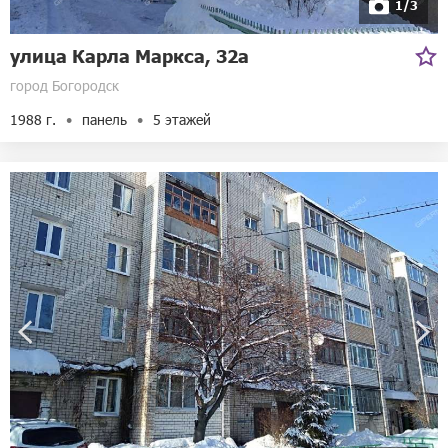
1/3
улица Карла Маркса, 32а
город Богородск
1988 г.
панель
5 этажей