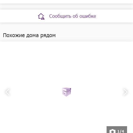
Телефоны:
+7(83170)2-16-68
МБОУ средняя общеобразовательная школа № 3 в г.
Богородске
Сообщить об ошибке
Телефоны:
+7(83170)2-13-04
Похожие дома рядом
1/4