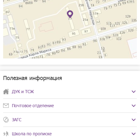
Полезная информация
ДУК и ТСЖ
ТСЖ «БКЭС»
Почтовое отделение
Телефоны:
+7(83170)2-19-42
Почта России 607600
+7(83170)2-44-72
ЗАГС
Отдел ЗАГС Богородского района
Школа по прописке