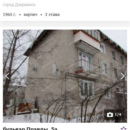
город Дзержинск
1960 г.
кирпич
3 этажа
1/4
бульвар Правды, 5а