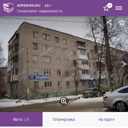
16+
0
Гипермаркет недвижимости
Фото
1/6
Планировка
На карте