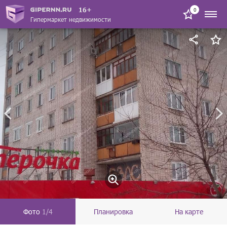
16+
0
Гипермаркет недвижимости
Фото
1/4
Планировка
На карте