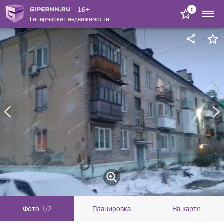
16+
0
Гипермаркет недвижимости
Фото
1/2
Планировка
На карте