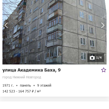
Телефоны:
+7(800)250-77-77
Режим работы:
Пн-Пт с 09:00 до 18:00
Сб, Вс выходной
Адрес:
Московское шоссе, 37а
1/4
улица Академика Баха, 9
город Нижний Новгород
1971 г.
панель
9 этажей
142 523 - 164 757 ₽ / м²