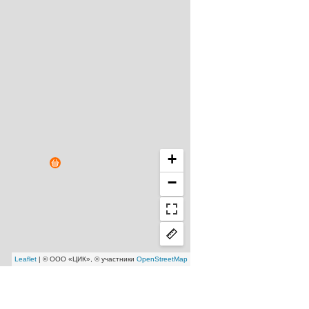
+
−
Leaflet
| © ООО «ЦИК», © участники
OpenStreetMap