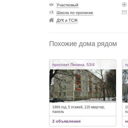
Участковый
Школа по прописке
ДУК и ТСЖ
Похожие дома рядом
проспект Ленина, 53/4
п
1966 год, 5 этажей, 120 квартир,
1
панель
п
2 объявления
н