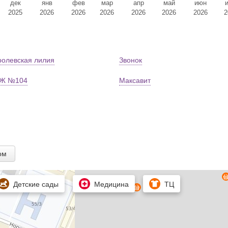
дек
янв
фев
мар
апр
май
июн
2025
2026
2026
2026
2026
2026
2026
2
ролевская лилия
Звонок
Ж №104
Максавит
ом
Детские сады
Медицина
ТЦ