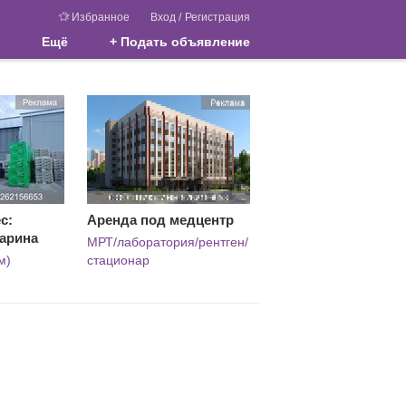
Избранное
Вход
/
Регистрация
Ещё
+ Подать объявление
с:
Аренда под медцентр
Ларина
МРТ/лаборатория/рентген/
м)
стационар