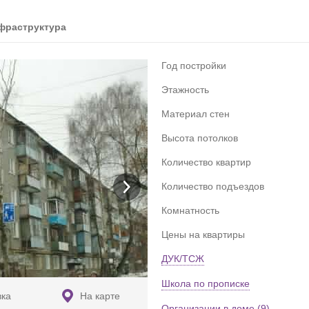
фраструктура
Год постройки
Этажность
Материал стен
Высота потолков
Количество квартир
Количество подъездов
Комнатность
Цены на квартиры
ДУК/ТСЖ
Школа по прописке
вка
На карте
Организации в доме (9)