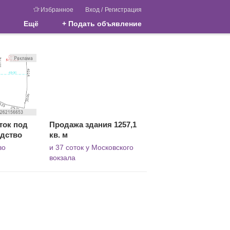
Избранное
Вход
/
Регистрация
Ещё
+ Подать объявление
ток под
Продажа здания 1257,1
одство
кв. м
во
и 37 соток у Московского
вокзала