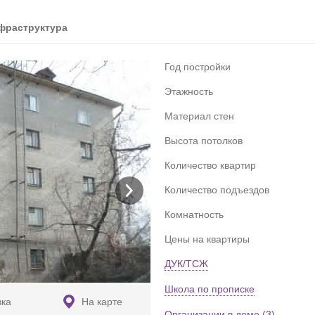
фраструктура
Год постройки
Этажность
Материал стен
Высота потолков
Количество квартир
Количество подъездов
Комнатность
Цены на квартиры
ДУК/ТСЖ
Школа по прописке
вка
На карте
Организации в доме (3)