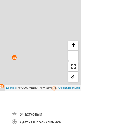
+
−
Leaflet
| © ООО «ЦИК», © участники
OpenStreetMap
Участковый
Детская поликлиника