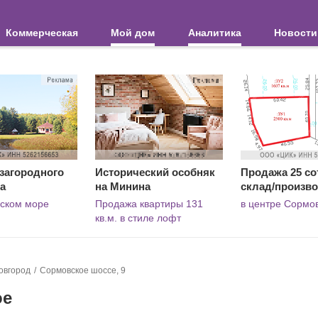
Коммерческая
Мой дом
Аналитика
Новости
загородного
Исторический особняк
Продажа 25 со
а
на Минина
склад/произв
вском море
Продажа квартиры 131
в центре Сормо
кв.м. в стиле лофт
овгород
Сормовское шоссе, 9
ое