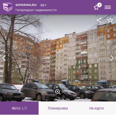
16+
0
Гипермаркет недвижимости
Фото
1/3
Планировка
На карте