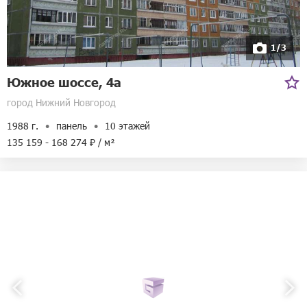
8-800-250-35-51
Режим работы:
ежедневно с 10:00 до 22:00
Адрес:
улица Бетанкура, 1
1/3
Билайн
Южное шоссе, 4а
город Нижний Новгород
1988 г.
панель
10 этажей
135 159 - 168 274 ₽ / м²