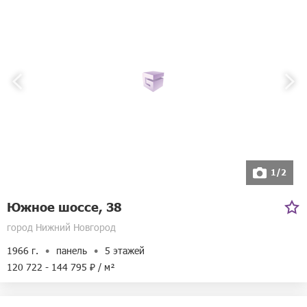
Дворец Бракосочетания Автозаводского Района
Телефоны:
+7(831)253-45-20
+7(831)253-45-02
+7(831)253-43-40
Режим работы:
Пн, Вс выходной
Вт-Пт с 09:00 до 18:00, обед с
13:00 до 14:00
Сб с 09:00 до 17:00, обед с
13:00 до 14:00
Адрес:
улица Дьяконова, 1в
1/2
Южное шоссе, 38
город Нижний Новгород
1966 г.
панель
5 этажей
120 722 - 144 795 ₽ / м²