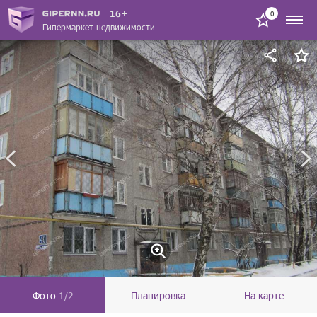
16+
0
Гипермаркет недвижимости
Фото
1/2
Планировка
На карте