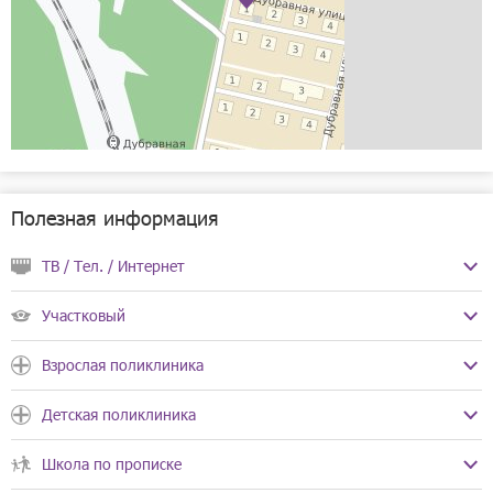
Рассчитать
Полезная информация
ТВ / Тел. / Интернет
Ростелеком для дома
Участковый
Телефоны:
8-800-100-08-00
8-800-200-16-61
Взрослая поликлиника
8-800-301-84-30
Режим работы:
Пн-Пт с 08:00 до 18:00
Детская поликлиника
Сб, Вс выходной
Адрес:
Большая Покровская улица, 56
Школа по прописке