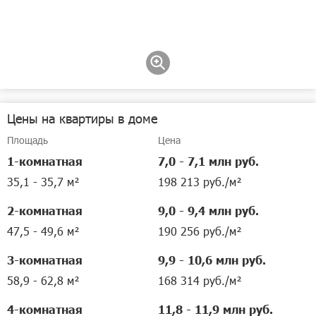
1/8
6 300 000 руб.
в ипотеку от
76 739 руб./мес.
1/27
17 900 000 руб.
1-комнатная квартира
•
35,7 м²
•
10 / 10 этаж
в ипотеку от
218 036 руб./мес.
22 900 000 руб.
4-комнатная квартира
•
152 м²
•
4 / 5 этаж
Позвонить
в ипотеку от
278 940 руб./мес.
8-комнатная квартира
Цены на квартиры в доме
•
314,6 м²
•
4 / 5 этаж
Позвонить
05.08
Площадь
Цена
Позвонить
1-комнатная
7,0 - 7,1 млн руб.
35,1 - 35,7 м²
198 213 руб./м²
2-комнатная
9,0 - 9,4 млн руб.
47,5 - 49,6 м²
190 256 руб./м²
3-комнатная
9,9 - 10,6 млн руб.
58,9 - 62,8 м²
168 314 руб./м²
4-комнатная
11,8 - 11,9 млн руб.