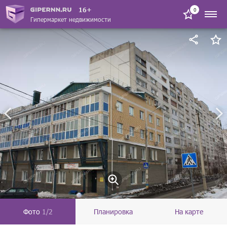
16+
0
Гипермаркет недвижимости
Фото
1/2
Планировка
На карте