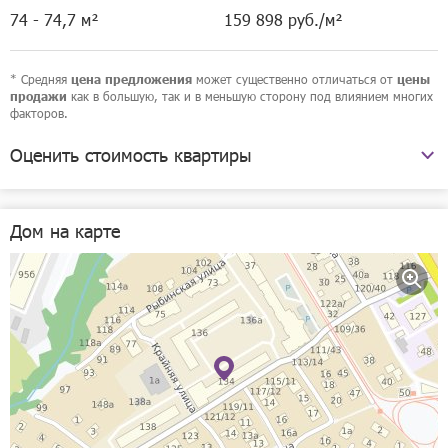
74 - 74,7 м²
159 898 руб./м²
1/9
6 400 000 руб.
* Средняя
может существенно отличаться от
цена предложения
цены
как в большую, так и в меньшую сторону под влиянием многих
продажи
в ипотеку от
77 957 руб./мес.
факторов.
1-комнатная квартира
•
35,4 м²
•
10 / 10 этаж
Оценить стоимость квартиры
Позвонить
Агрономическая улица, 134
Дом на карте
Рассчитать