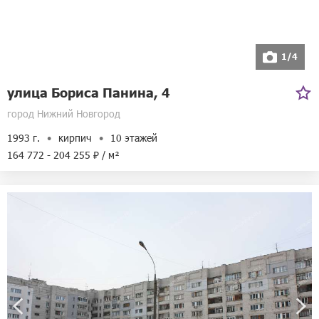
Телефоны:
8-800-250-08-90
8-800-250-35-51
Режим работы:
ежедневно с 10:00 до 22:00
1/4
Адрес:
улица Бетанкура, 1
улица Бориса Панина, 4
город Нижний Новгород
1993 г.
кирпич
10 этажей
164 772 - 204 255 ₽ / м²