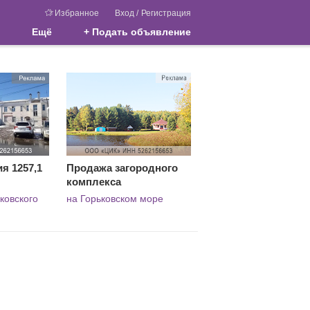
Избранное
Вход
/
Регистрация
Ещё
+ Подать объявление
я 1257,1
Продажа загородного
комплекса
сковского
на Горьковском море