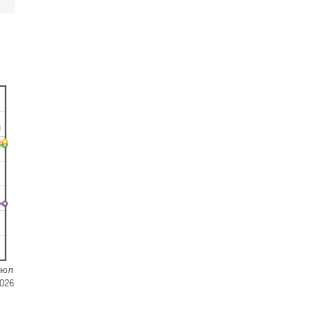
н
июл
026