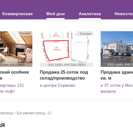
Коммерческая
Мой дом
Аналитика
Новости
ский особняк
Продажа 25 соток под
Продажа здани
а
склад/производство
кв. м
вартиры 131
в центре Сормово
и 37 соток у Мо
иле лофт
вокзала
овгород
Батумская улица, 12
ая