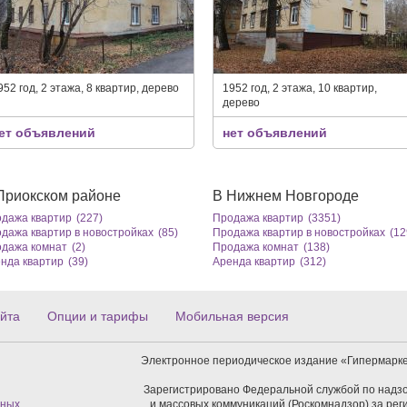
952 год, 2 этажа, 8 квартир, дерево
1952 год, 2 этажа, 10 квартир,
дерево
ет объявлений
нет объявлений
Приокском районе
В Нижнем Новгороде
дажа квартир
(227)
Продажа квартир
(3351)
дажа квартир в новостройках
(85)
Продажа квартир в новостройках
(12
дажа комнат
(2)
Продажа комнат
(138)
нда квартир
(39)
Аренда квартир
(312)
йта
Опции и тарифы
Мобильная версия
Электронное периодическое издание «Гипермарке
Зарегистрировано Федеральной службой по надзо
нных
и массовых коммуникаций (Роскомнадзор) за ре