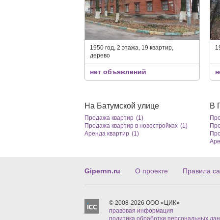
1950 год, 2 этажа, 19 квартир,
1
дерево
нет объявлений
н
На Батумской улице
В 
Продажа квартир
(1)
Про
Продажа квартир в новостройках
(1)
Про
Аренда квартир
(1)
Про
Аре
Gipernn.ru
О проекте
Правила са
© 2008-2026 ООО «ЦИК»
правовая информация
политика обработки персональных да