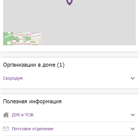
Рассчитать
Организации в доме (1)
Скородум
Телефоны:
+7(969)600-25-86
Режим работы:
ежедневно с 10:00 до 20:00
Полезная информация
ДУК и ТСЖ
Почтовое отделение