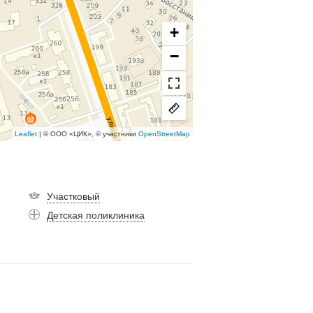
+
−
Leaflet
| © ООО «ЦИК», © участники
OpenStreetMap
Участковый
Детская поликлиника