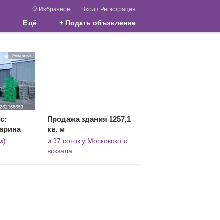
Избранное
Вход
/
Регистрация
Ещё
+ Подать объявление
с:
Продажа здания 1257,1
Ларина
кв. м
м)
и 37 соток у Московского
вокзала