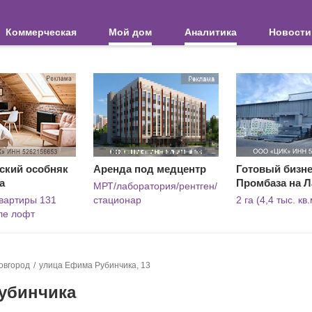
Коммерческая
Мой дом
Аналитика
Новости
ский особняк
Аренда под медцентр
Готовый бизне
а
Промбаза на 
МРТ/лаборатория/рентген/
вартиры 131
стационар
2 га (4,4 тыс. кв.
иле лофт
овгород
улица Ефима Рубинчика, 13
Рубинчика