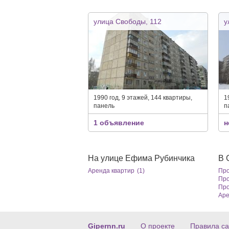
улица Свободы, 112
у
1990 год, 9 этажей, 144 квартиры,
1
панель
п
1 объявление
н
На улице Ефима Рубинчика
В 
Аренда квартир
(1)
Про
Про
Про
Аре
Gipernn.ru
О проекте
Правила са