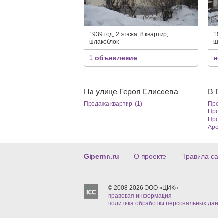
1939 год, 2 этажа, 8 квартир,
1
шлакоблок
ш
1 объявление
н
На улице Героя Елисеева
В 
Продажа квартир
(1)
Про
Про
Про
Аре
Gipernn.ru
О проекте
Правила са
© 2008-2026 ООО «ЦИК»
правовая информация
политика обработки персональных да