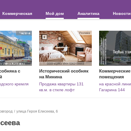
Коммерческая
Мой дом
Аналитика
Новости
собняка с
Исторический особняк
Коммерческие
й
на Минина
помещения
одского кремля
Продажа квартиры 131
на красной лини
кв.м. в стиле лофт
Гагарина 144
овгород
улица Героя Елисеева, 6
исеева