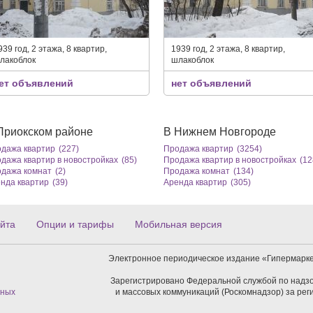
939 год, 2 этажа, 8 квартир,
1939 год, 2 этажа, 8 квартир,
лакоблок
шлакоблок
ет объявлений
нет объявлений
Приокском районе
В Нижнем Новгороде
дажа квартир
(227)
Продажа квартир
(3254)
дажа квартир в новостройках
(85)
Продажа квартир в новостройках
(12
дажа комнат
(2)
Продажа комнат
(134)
нда квартир
(39)
Аренда квартир
(305)
йта
Опции и тарифы
Мобильная версия
Электронное периодическое издание «Гипермарке
Зарегистрировано Федеральной службой по надзо
нных
и массовых коммуникаций (Роскомнадзор) за ре