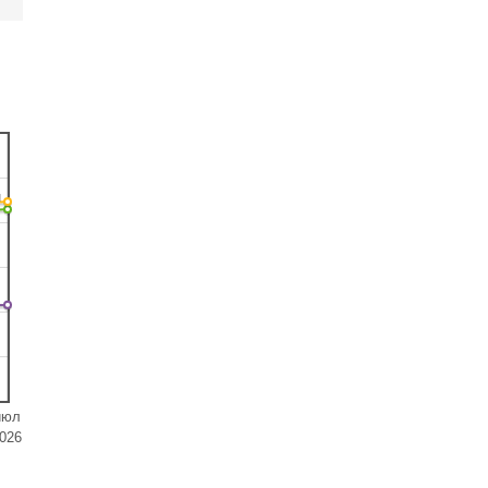
н
июл
026