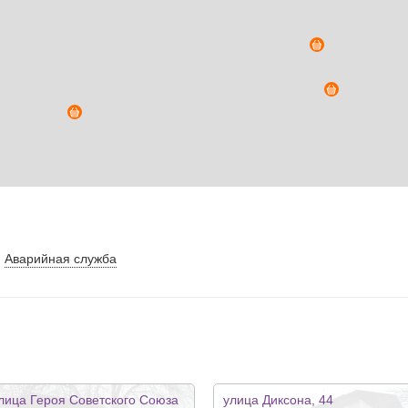
Аварийная служба
лица Героя Советского Союза
улица Диксона, 44