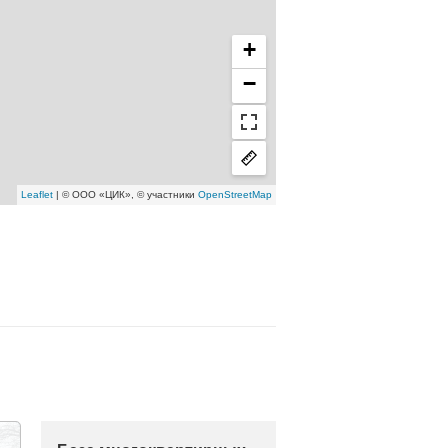
+
−
Leaflet
| © ООО «ЦИК», © участники
OpenStreetMap