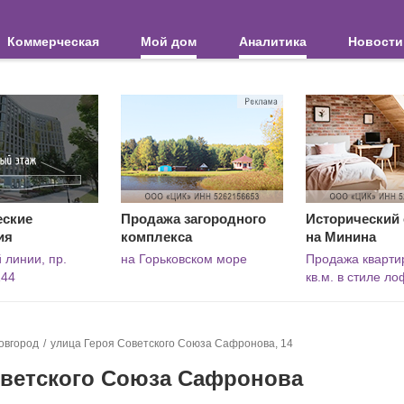
Коммерческая
Мой дом
Аналитика
Новости
еские
Продажа загородного
Исторический
ия
комплекса
на Минина
 линии, пр.
на Горьковском море
Продажа кварти
144
кв.м. в стиле ло
овгород
улица Героя Советского Союза Сафронова, 14
Советского Союза Сафронова