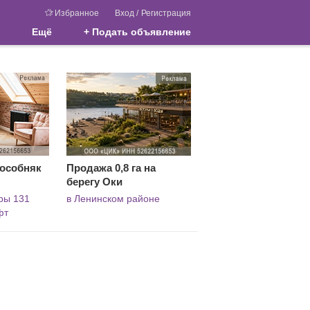
Избранное
Вход
/
Регистрация
Ещё
+ Подать объявление
 особняк
Продажа 0,8 га на
берегу Оки
ры 131
в Ленинском районе
фт