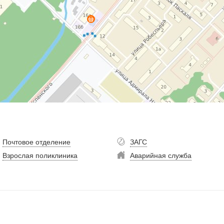
Почтовое отделение
ЗАГС
Взрослая поликлиника
Аварийная служба