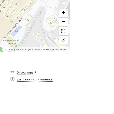
+
−
Leaflet
| © ООО «ЦИК», © участники
OpenStreetMap
Участковый
Детская поликлиника