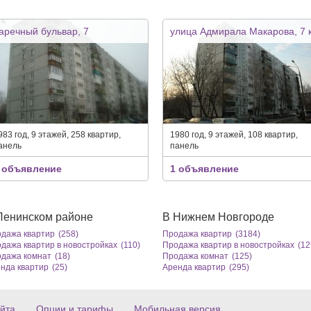
аречный бульвар, 7
улица Адмирала Макарова, 7 
983 год, 9 этажей, 258 квартир,
1980 год, 9 этажей, 108 квартир,
анель
панель
 объявление
1 объявление
Ленинском районе
В Нижнем Новгороде
дажа квартир
(258)
Продажа квартир
(3184)
дажа квартир в новостройках
(110)
Продажа квартир в новостройках
(12
дажа комнат
(18)
Продажа комнат
(125)
нда квартир
(25)
Аренда квартир
(295)
йта
Опции и тарифы
Мобильная версия