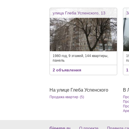
улица Глеба Успенского, 13
З
1980 год, 9 этажей, 144 квартиры,
1
панель
п
2 объявления
1
На улице Глеба Успенского
В 
Продажа квартир
(5)
Про
Про
Про
Аре
Gipernn.ru
О проекте
Правила са