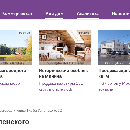
Коммерческая
Мой дом
Аналитика
Новости
загородного
Исторический особняк
Продажа здани
а
на Минина
кв. м
вском море
Продажа квартиры 131
и 37 соток у Мо
кв.м. в стиле лофт
вокзала
овгород
улица Глеба Успенского, 12
спенского