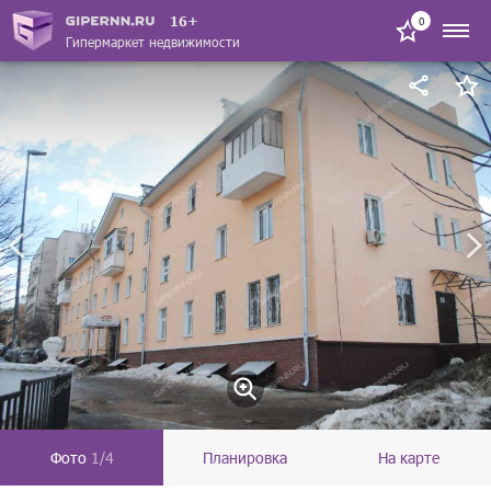
16+
0
Гипермаркет недвижимости
Фото
1/4
Планировка
На карте