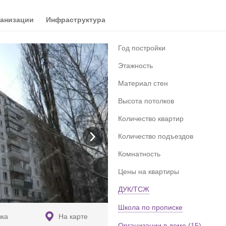
анизации
Инфраструктура
Год постройки
Этажность
Материал стен
Высота потолков
Количество квартир
Количество подъездов
Комнатность
Цены на квартиры
ДУК/ТСЖ
Школа по прописке
вка
На карте
Организации в доме (15)