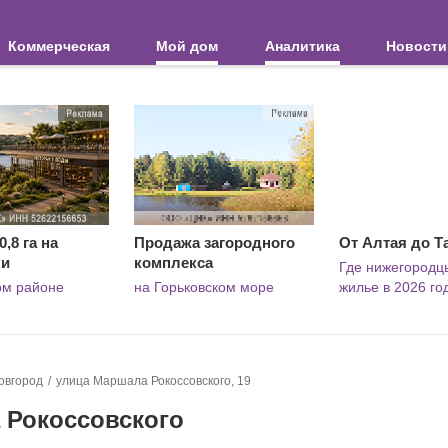
Коммерческая
Мой дом
Аналитика
Новости
,8 га на
Продажа загородного
От Алтая до Т
ки
комплекса
Где нижегородц
ом районе
на Горьковском море
жилье в 2026 го
овгород
улица Маршала Рокоссовского, 19
 Рокоссовского