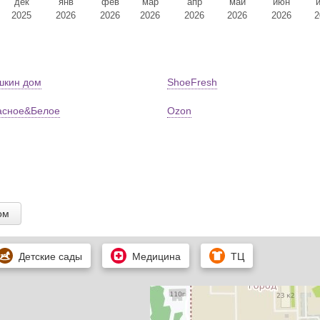
дек
янв
фев
мар
апр
май
июн
2025
2026
2026
2026
2026
2026
2026
2
шкин дом
ShoeFresh
асное&Белое
Ozon
ом
Детские сады
Медицина
ТЦ