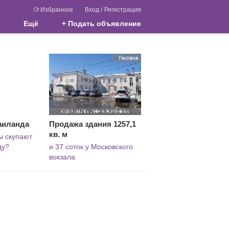
Избранное
Вход
/
Регистрация
Ещё
+ Подать объявление
аиланда
Продажа здания 1257,1
кв. м
ы скупают
ду?
и 37 соток у Московского
вокзала