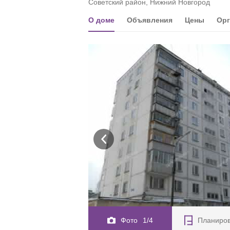
Советский район, Нижний Новгород
О доме
Объявления
Цены
Орг
Фото
1/4
Планиро