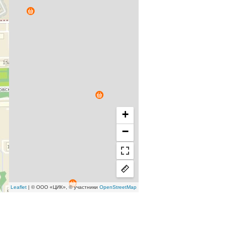
+
−
Leaflet
| © ООО «ЦИК», © участники
OpenStreetMap