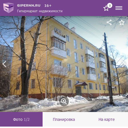
16+
0
Гипермаркет недвижимости
Фото
1/2
Планировка
На карте