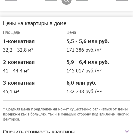
5 490 000 руб.
в ипотеку от
66 873 руб./мес.
2-комнатная квартира
Цены на квартиры в доме
•
44,1 м²
•
4 этаж
Площадь
Цена
Позвонить
1-комнатная
5,5 - 5,6 млн руб.
32,2 - 32,8 м²
171 386 руб./м²
2-комнатная
5,9 - 6,4 млн руб.
41 - 44,4 м²
145 017 руб./м²
3-комнатная
6,0 млн руб.
45,1 м²
132 238 руб./м²
* Средняя
может существенно отличаться от
цена предложения
цены
как в большую, так и в меньшую сторону под влиянием многих
продажи
факторов.
Оценить стоимость квартиры