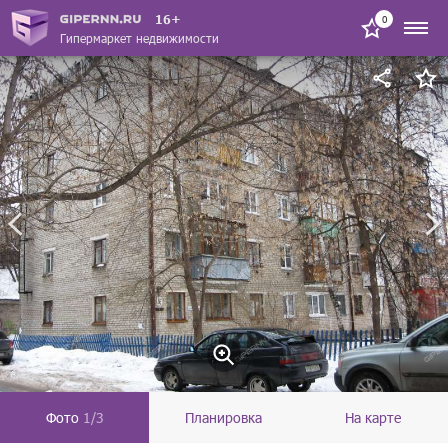
16+
0
Гипермаркет недвижимости
Фото
1/3
Планировка
На карте