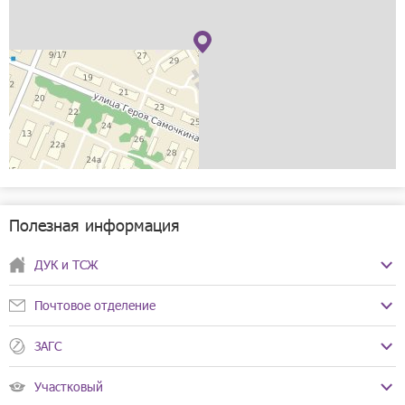
Полезная информация
ДУК и ТСЖ
МП "ГУК"
Почтовое отделение
Телефоны:
+7(831)244-18-51
Почта России
ЗАГС
Телефоны:
+7(831)431-77-30
ЗАГС Ленинского района
+7(831)244-91-84
Участковый
8-800-200-58-88