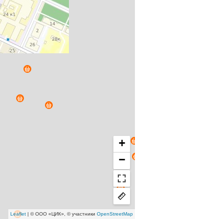
+
−
Leaflet
| © ООО «ЦИК», © участники
OpenStreetMap