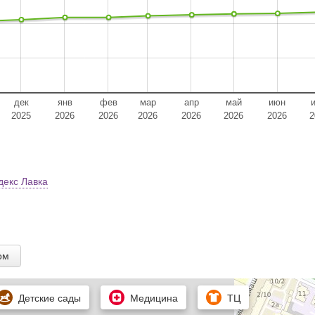
дек
янв
фев
мар
апр
май
июн
2025
2026
2026
2026
2026
2026
2026
2
декс Лавка
ом
Детские сады
Медицина
ТЦ