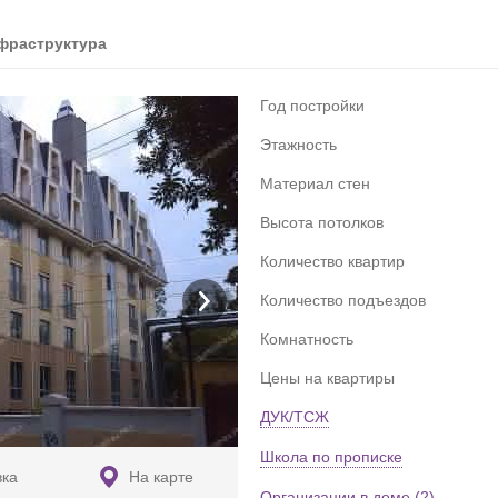
фраструктура
Год постройки
Этажность
Материал стен
Высота потолков
Количество квартир
Количество подъездов
Комнатность
Цены на квартиры
ДУК/ТСЖ
Школа по прописке
вка
На карте
Организации в доме (2)