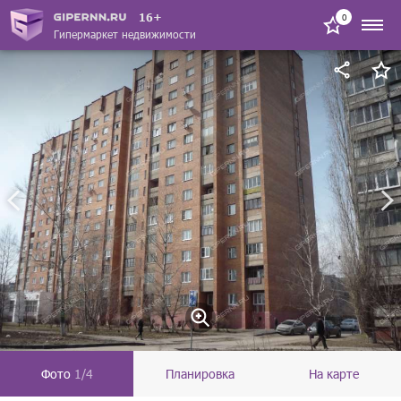
16+
0
Гипермаркет недвижимости
Фото
1/4
Планировка
На карте