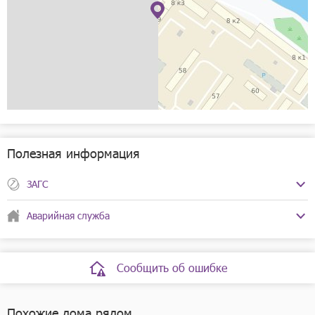
Рассчитать
Полезная информация
ЗАГС
ЗАГС Канавинского района
Аварийная служба
Телефоны:
+7(831)215-70-80
+7(831)215-70-82
Телефоны:
005
Режим работы:
Пн-Чт с 09:00 до 17:00, обед с
Сообщить об ошибке
13:00 до 14:00
Пт с 09:00 до 16:00, обед с
13:00 до 14:00
Похожие дома рядом