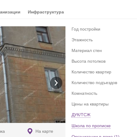
анизации
Инфраструктура
Год постройки
Этажность
Материал стен
Высота потолков
Количество квартир
Количество подъездов
Комнатность
Цены на квартиры
ДУК/ТСЖ
Школа по прописке
вка
На карте
Организации в доме (1)