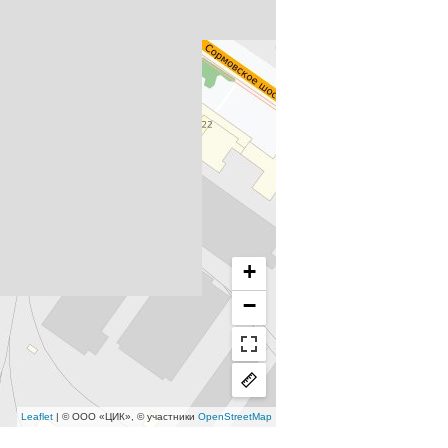
+
−
Leaflet
| © ООО «ЦИК», © участники
OpenStreetMap