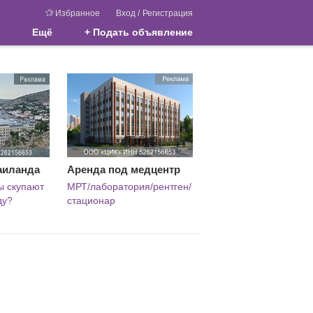
Избранное
Вход
/
Регистрация
Ещё
+ Подать объявление
аиланда
Аренда под медцентр
ы скупают
МРТ/лаборатория/рентген/
ду?
стационар