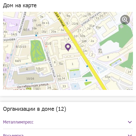
Варварская улица, 7
Дом на карте
Рассчитать
Организации в доме (12)
Металлимпресс
Телефоны:
+7(831)272-39-99
Восьмерка