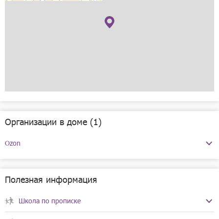
Организации в доме (1)
Ozon
Телефоны:
+7(495)232-10-00
Режим работы:
ежедневно с 09:00 до 21:00
Полезная информация
Школа по прописке