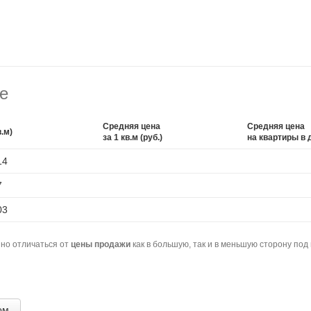
е
Средняя цена
Средняя цена
.м)
за 1 кв.м (руб.)
на квартиры в д
14
7
03
но отличаться от
цены продажи
как в большую, так и в меньшую сторону под
ом