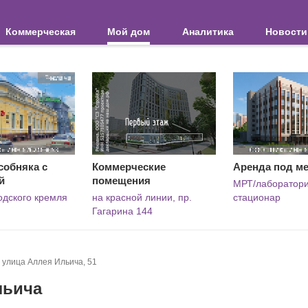
Коммерческая
Мой дом
Аналитика
Новости
собняка с
Коммерческие
Аренда под м
й
помещения
МРТ/лаборатори
одского кремля
на красной линии, пр.
стационар
Гагарина 144
улица Аллея Ильича, 51
льича