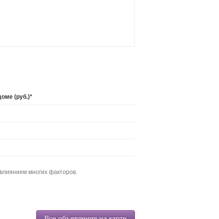
оме (руб.)*
 влиянием многих факторов.
Все объявления на карте