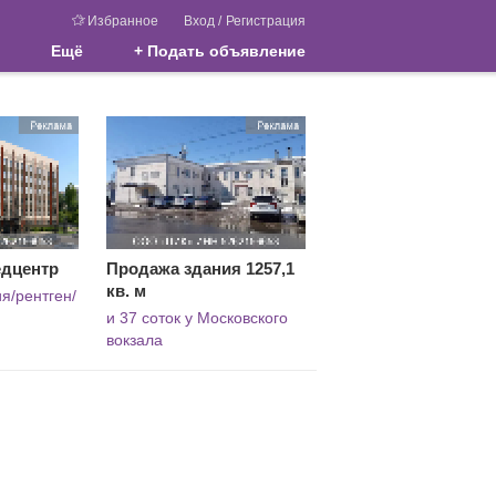
Избранное
Вход
/
Регистрация
Ещё
+ Подать объявление
едцентр
Продажа здания 1257,1
кв. м
я/рентген/
и 37 соток у Московского
вокзала