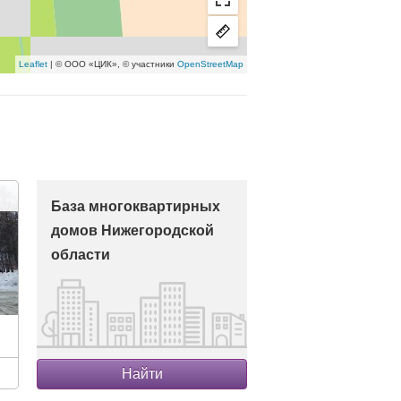
Leaflet
| © ООО «ЦИК», © участники
OpenStreetMap
База многоквартирных
домов Нижегородской
области
Найти