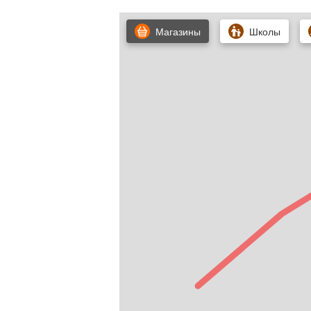
Один взрослый собственник.

Магазины
Школы
Подходит под ипотеку.

Альтернат.