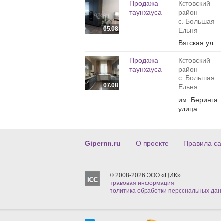
Продажа
Кстовский
таунхауса
район
с. Большая
05.08
Ельня
Вятская ул
Продажа
Кстовский
таунхауса
район
с. Большая
07.08
Ельня
им. Беринга
улица
Gipernn.ru
О проекте
Правила са
© 2008-2026 ООО «ЦИК»
правовая информация
политика обработки персональных да