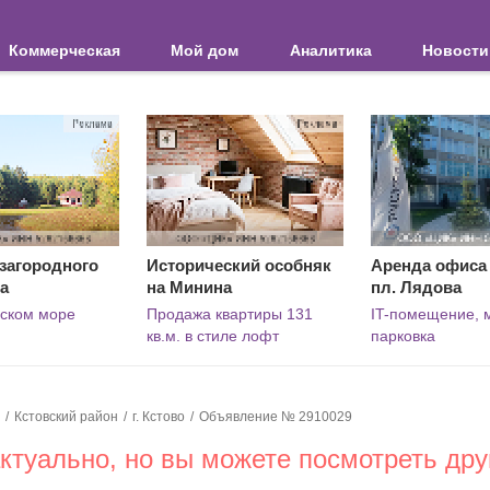
Коммерческая
Мой дом
Аналитика
Новости
загородного
Исторический особняк
Аренда офиса 6
а
на Минина
пл. Лядова
вском море
Продажа квартиры 131
IT-помещение, 
кв.м. в стиле лофт
парковка
Кстовский район
г. Кстово
Объявление № 2910029
туально, но вы можете посмотреть дру