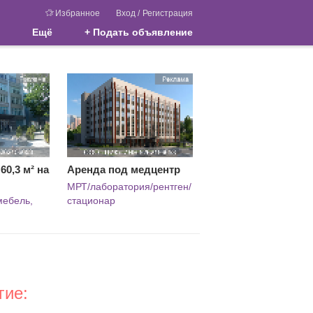
Избранное
Вход
/
Регистрация
Ещё
+ Подать объявление
0,3 м² на
Аренда под медцентр
МРТ/лаборатория/рентген/
мебель,
стационар
гие: