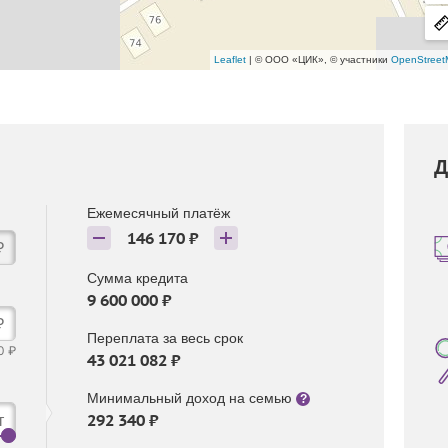
Leaflet
| © ООО «ЦИК», © участники
OpenStreet
Д
Ежемесячный платёж
146 170 ₽
₽
Сумма кредита
9 600 000 ₽
₽
Переплата за весь срок
0 ₽
43 021 082 ₽
Минимальный доход на семью
?
292 340 ₽
т