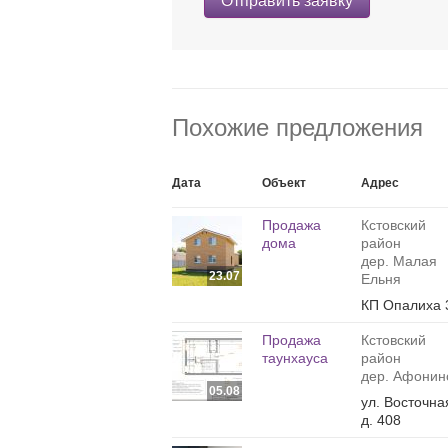
Отправить заявку
Похожие предложения
Дата
Объект
Адрес
Продажа
Кстовский
дома
район
дер. Малая
23.07
Ельня
КП Опалиха 
Продажа
Кстовский
таунхауса
район
дер. Афонин
05.08
ул. Восточна
д. 408