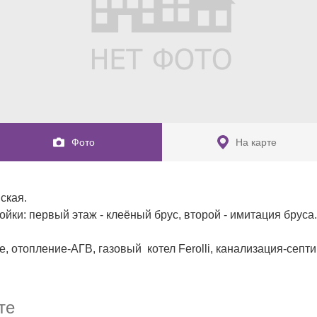
Фото
На карте
кая.

ки: первый этаж - клеёный брус, второй - имитация бруса. 
 отопление-АГВ, газовый  котел Ferolli, канализация-септик
тного кирпича, внутри обшита вагонкой из липы, снаружи-
ытый навес на 1 автомобиль с откатными воротами и 
м с калиткой).

те
2 будки, плодовые кустарники и деревья. 
