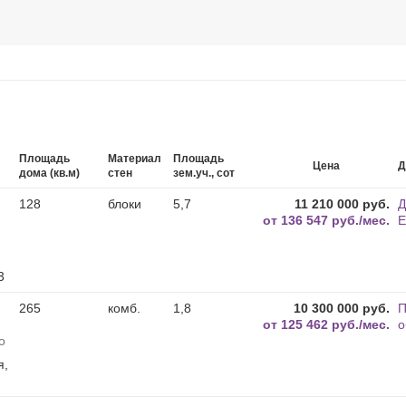
Площадь
Материал
Площадь
Цена
Д
дома (кв.м)
стен
зем.уч., сот
128
блоки
5,7
11 210 000 руб.
Д
от
136 547 руб./мес.
Е
3
265
комб.
1,8
10 300 000 руб.
П
от
125 462 руб./мес.
о
о
я,