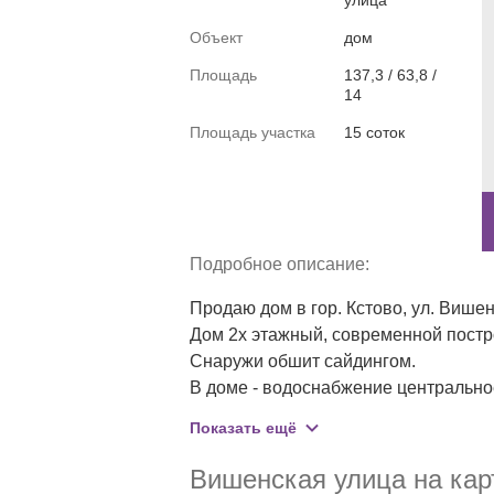
улица
Объект
дом
Площадь
137,3 / 63,8 /
14
Площадь участка
15 соток
Подробное описание:
Продаю дом в гор. Кстово, ул. Вишенс
Дом 2х этажный, современной построй
Снаружи обшит сайдингом. 

В доме - водоснабжение центральное,
На участке новая баня из газосилика
Показать ещё
сайдинг. Есть кирпичный гараж и кр
центральные распашные ворота (рядо
Вишенская улица на кар
На участке есть вольер для собак на 