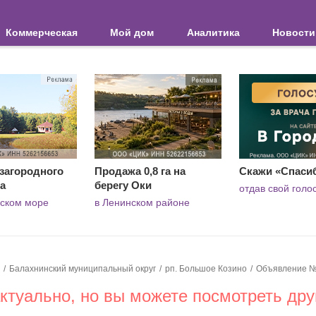
Коммерческая
Мой дом
Аналитика
Новости
загородного
Продажа 0,8 га на
Скажи «Спаси
а
берегу Оки
отдав свой голо
вском море
в Ленинском районе
Балахнинский муниципальный округ
рп. Большое Козино
Объявление №
туально, но вы можете посмотреть дру