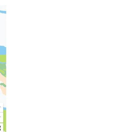
а 
.

 
о 
+
−