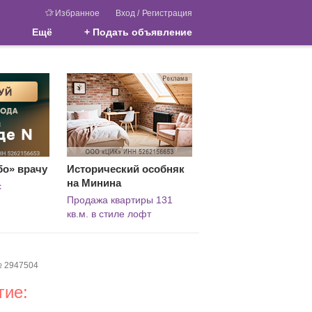
Избранное
Вход
/
Регистрация
Ещё
+ Подать объявление
бо» врачу
Исторический особняк
на Минина
с
Продажа квартиры 131
кв.м. в стиле лофт
 2947504
гие: