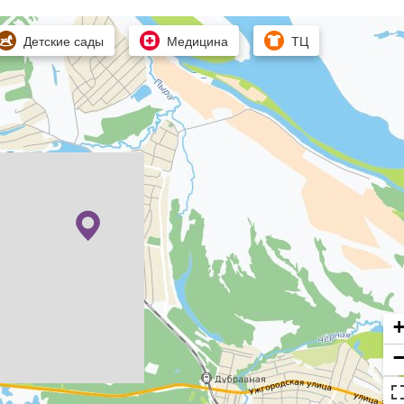
Детские сады
Медицина
ТЦ
ом! Все коммуникации подключены и функционируют. Два вход
ервый. Потолки первого и цокольного этажа более 3 метров 
й проект, который предусматривает большие и светлые 
обные ванные комнаты. Вы сможете самостоятельно 
брав материалы и дизайн по своему вкусу. 

чают отсутствие соседей , просторный двор и огороженную
ность и безопасность. 

ется развитая инфраструктура района, с детским садом, 
беспечивающими удобство и комфорт жизни. До города всег
ариантом для инвестиций в недвижимость, так как его 
 условий составляют оптимальное сочетание. Можно 
я под бизнес или сдать в аренду.
