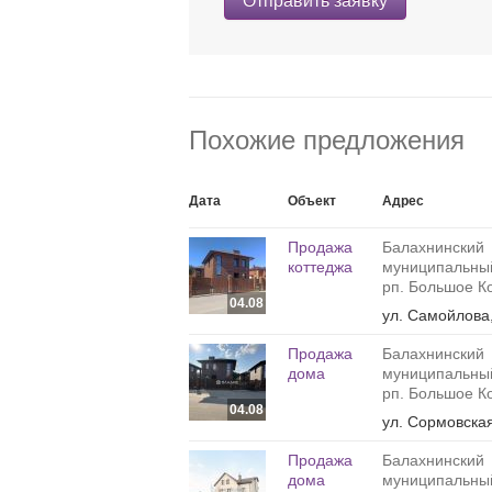
Отправить заявку
Похожие предложения
Дата
Объект
Адрес
Продажа
Балахнинский
коттеджа
муниципальный
рп. Большое К
04.08
ул. Самойлова,
Продажа
Балахнинский
дома
муниципальный
рп. Большое К
04.08
ул. Сормовская
Продажа
Балахнинский
дома
муниципальный