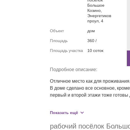
посёлок
Большое
Козино,
Энергетиков
проул, 4
Объект
дом
Площадь
360 /
Площадь участка
10 соток
Подробное описание:
Отличное место как для проживания,
В доме сделано все основное, кроме 
первый и второй этажи тоже готовы д
Удобное транспортное сообщение с г
Показать ещё
Прекрасное месторасположение дома
рабочий посёлок Большо
жизни. 
