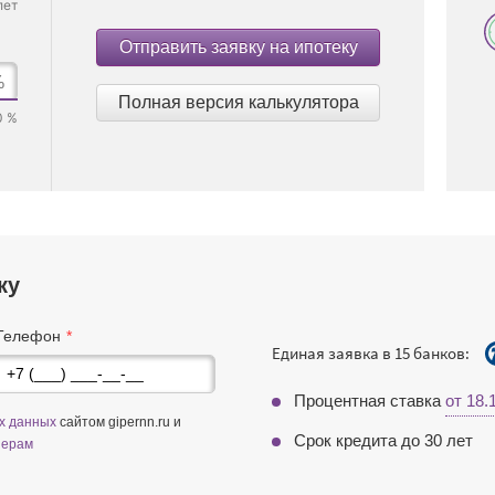
лет
Отправить заявку на ипотеку
%
Полная версия калькулятора
0 %
ку
Телефон
Единая заявка в 15 банков:
Процентная ставка
от 18
ых данных
сайтом gipernn.ru и
Срок кредита до 30 лет
нерам