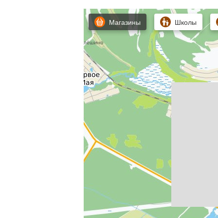
Магазины
Школы
Газ, свет и вода - все заведено в д
с улицы в цокольный этаж и два на п
Дом имеет уникальный планировочны
комнаты, просторные прихожие и уд
завершить внутреннюю отделку, подо
Преимущества данного объекта вклю
территорию, что обеспечивает приват
Дополнительным преимуществом явля
школой, рестораном и магазинами, о
15 мин на авто

Этот дом также является отличным в
стоимость и качество предлагаемых
проживать , занимать часть помещени