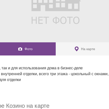
Фото
На карте
 так и для использования дома в бизнес-деле

внутренней отделки, всего три этажа - цокольный с окнами, 
ля отделки

ородом - автобусная остановка в 5 минутах ходьбы 

 , где можно насладиться уютом и комфортом семейной 
е Козино на карте