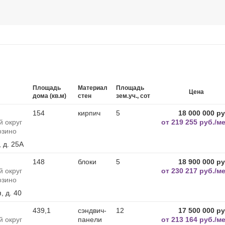
Площадь
Материал
Площадь
Цена
дома (кв.м)
стен
зем.уч., сот
154
кирпич
5
18 000 000 ру
 округ
от
219 255 руб./ме
озино
 д. 25А
148
блоки
5
18 900 000 ру
 округ
от
230 217 руб./ме
озино
, д. 40
439,1
сэндвич-
12
17 500 000 ру
 округ
панели
от
213 164 руб./ме