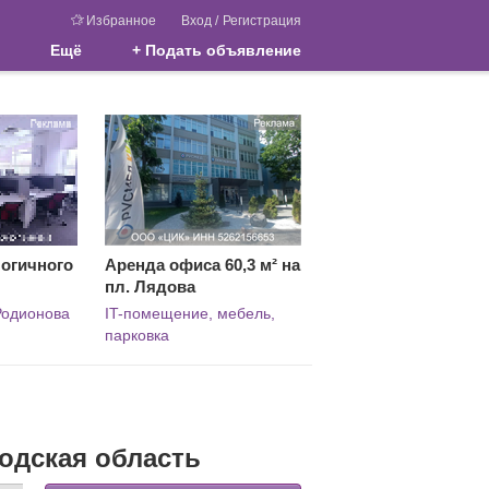
Избранное
Вход
/
Регистрация
Ещё
+ Подать объявление
огичного
Аренда офиса 60,3 м² на
пл. Лядова
 Родионова
IT-помещение, мебель,
парковка
одская область