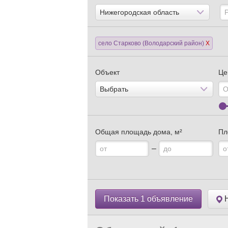
село Старково (Володарский район)
X
Объект
Це
Общая площадь дома, м²
Пл
–
Показать 1 объявление
Н