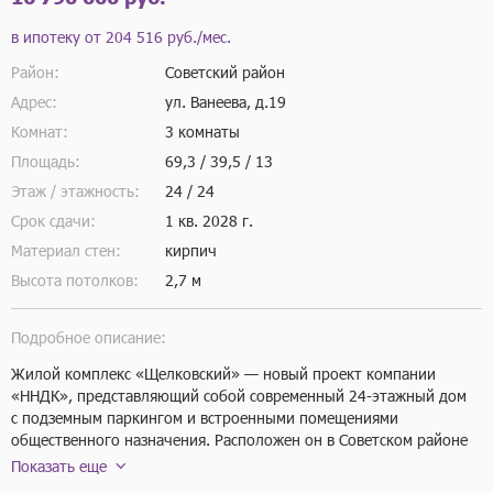
в ипотеку от
204 516 руб./мес.
Район:
Советский район
Адрес:
ул. Ванеева, д.19
Комнат:
3 комнаты
Площадь:
69,3 / 39,5 / 13
Этаж / этажность:
24 / 24
Срок сдачи:
1 кв.
2028 г.
Материал стен:
кирпич
Высота потолков:
2,7 м
Подробное описание:
Жилой комплекс «Щелковский» — новый проект компании 
«ННДК», представляющий собой современный 24-этажный дом 
с подземным паркингом и встроенными помещениями 
общественного назначения. Расположен он в Советском районе 
Нижнего Новгорода, на улице Ванеева, неподалеку 
Показать еще
от Нижегородской областной детской клинической больницы.
