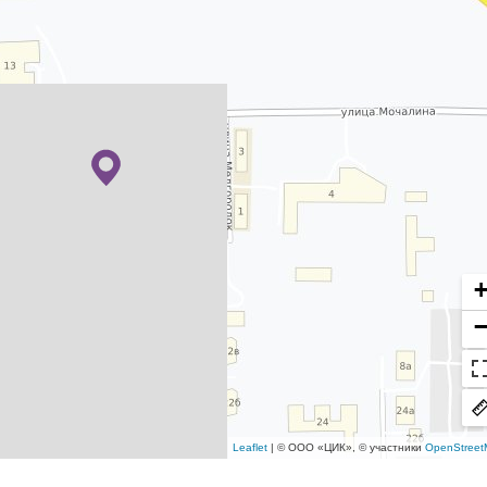
Leaflet
| © ООО «ЦИК», © участники
OpenStreet