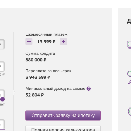
Д
Ежемесячный платёж
13 399 ₽
₽
Сумма кредита
880 000 ₽
₽
Переплата за весь срок
0 ₽
3 943 599 ₽
Минимальный доход на семью
?
32 804 ₽
т
лет
Отправить заявку на ипотеку
%
Полная версия калькулятора