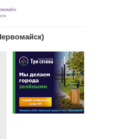
ервомайск
сти
 Первомайск)