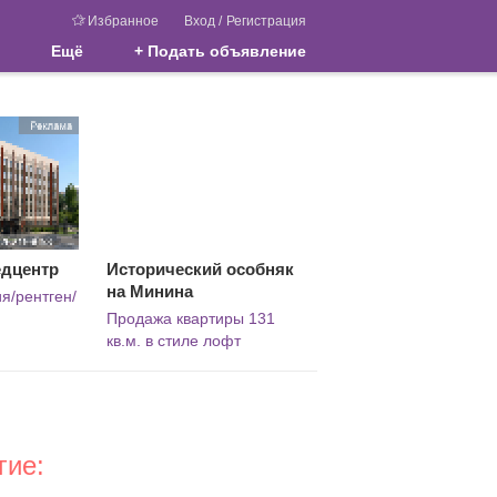
Избранное
Вход
/
Регистрация
Ещё
+ Подать объявление
едцентр
Исторический особняк
на Минина
я/рентген/
Продажа квартиры 131
кв.м. в стиле лофт
гие: