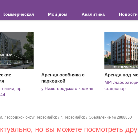
Коммерческая
Мой дом
Аналитика
Новости
еские
Аренда особняка с
Аренда под м
ия
парковкой
МРТ/лаборатори
 линии, пр.
у Нижегородского кремля
стационар
144
л.
городской округ Первомайск
г. Первомайск
Объявление № 2888850
туально, но вы можете посмотреть дру