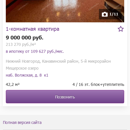
1/11
1-комнатная квартира
9 000 000 руб.
213 270 руб./м²
в ипотеку от
109 627 руб./мес.
Нижний Новгород, Канавинский район, 5-й микрорайон
Мещерское озеро
наб. Волжская, д. 8 к1
42,2 м²
4 / 16 эт. блок+утеплитель
Позвонить
Полная версия сайта