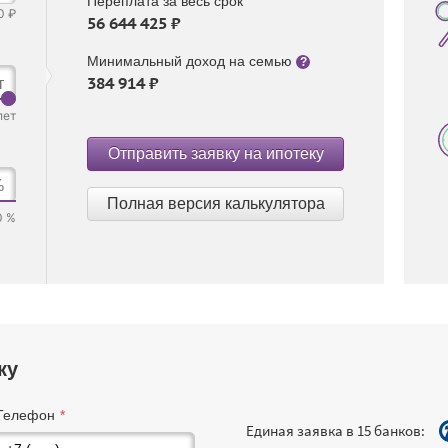
Переплата за весь срок
0 ₽
56 644 425 ₽
Минимальный доход на семью
?
384 914 ₽
т
лет
Отправить заявку на ипотеку
%
Полная версия калькулятора
0 %
ку
Телефон
Единая заявка в 15 банков: