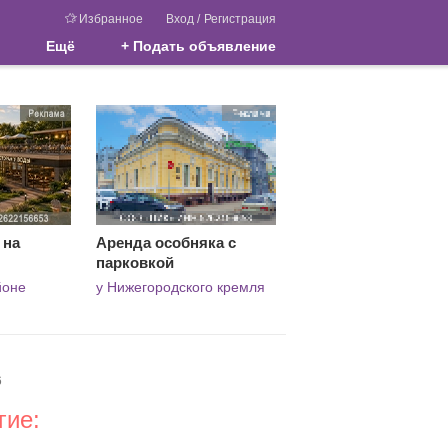
Избранное
Вход
/
Регистрация
Ещё
+ Подать объявление
 на
Аренда особняка с
парковкой
йоне
у Нижегородского кремля
6
гие: