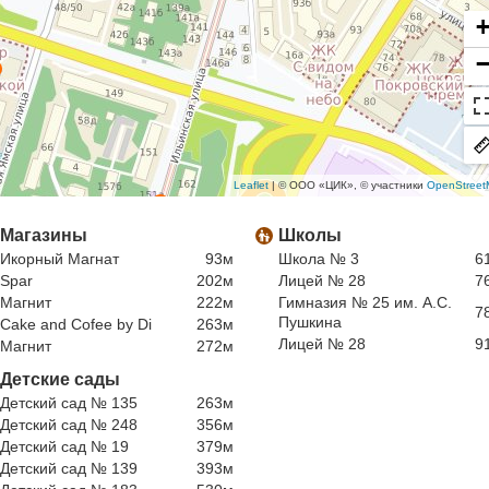
Leaflet
| © ООО «ЦИК», © участники
OpenStreet
Магазины
Школы
Икорный Магнат
93м
Школа № 3
6
Spar
202м
Лицей № 28
7
Магнит
222м
Гимназия № 25 им. А.С.
7
Пушкина
Cake and Cofee by Di
263м
Лицей № 28
9
Магнит
272м
Детские сады
Детский сад № 135
263м
Детский сад № 248
356м
Детский сад № 19
379м
Детский сад № 139
393м