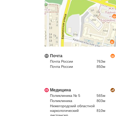
Почта
Почта России
763м
Почта России
850м
Медицина
Поликлиника № 5
565м
Поликлиника
803м
Нижегородский областной
наркологический
810м
диспансер