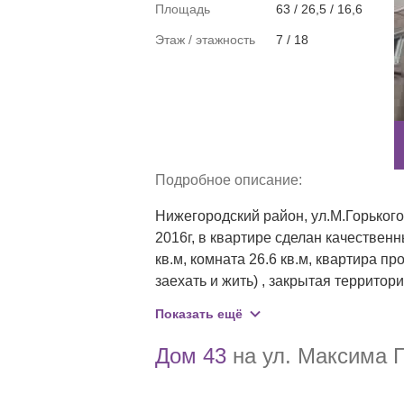
Площадь
63 / 26,5 / 16,6
Этаж / этажность
7 / 18
Подробное описание:
Нижегородский район, ул.М.Горького 
2016г, в квартире сделан качественн
кв.м, комната 26.6 кв.м, квартира п
заехать и жить) , закрытая территор
лифта , большой холл с телевизором
Показать ещё
любой вид расчетов , ч/п , никто не 
пл.Горького , пл.Лядова , ул.Ильинс
Дом 43
на ул. Максима Г
транспорта , метро , историческая ча
покажем в любое удобное для вас вр