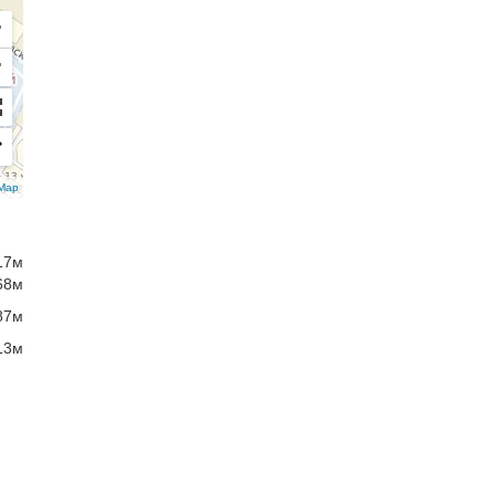
+
−
Map
17м
68м
87м
13м