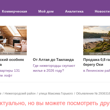
Коммерческая
Мой дом
Аналитика
Новости
ский особняк
От Алтая до Таиланда
Продажа 0,8 га
а
берегу Оки
Где нижегородцы скупают
вартиры 131
жилье в 2026 году?
в Ленинском ра
иле лофт
е
Нижегородский район
улица Максима Горького
Объявление № 293631
туально, но вы можете посмотреть дру