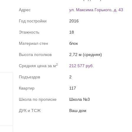
Адрес
ул. Максима Горького, д. 43
профессионально помогает с оформлением ипотеки: сбор и
Год постройки
2016
в, оперативное рассмотрение заявки, помощь в получении 
ествляем юридическое сопровождение сделки. Оказываем 
Этажность
18
тиры в режиме одного окна (страховка, оценка, выездная 
Материал стен
блок
питал, подбор новостроек).

Высота потолков
2,72 м (средняя)
2
Средняя цена за м
212 577 руб.
Подъездов
2
Квартир
117
Школа по прописке
Школа №3
ДУК и ТСЖ
Ваш дом