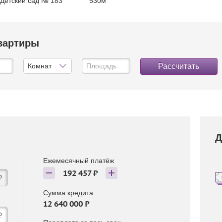
Детский сад № 183
530м
квартиры
Рассчитать
Д
Ежемесячный платёж
192 457 ₽
₽
Сумма кредита
12 640 000 ₽
₽