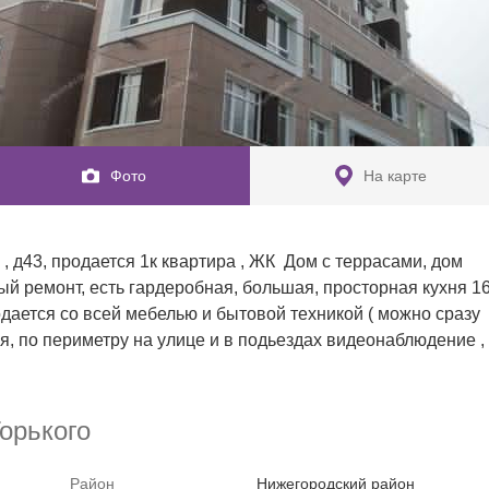
Фото
На карте
, д43, продается 1к квартира , ЖК  Дом с террасами, дом 
ый ремонт, есть гардеробная, большая, просторная кухня 16.
родается со всей мебелью и бытовой техникой ( можно сразу 
ия, по периметру на улице и в подьездах видеонаблюдение , 
 и диванчиком , во дворе детская площадка подходит под 
прописан , ключи в день сделки , в 5 мин ходьбы находиться 
кая , рядом сетевые магазины , остановка общественного 
орького
сть города, деятельность агенства застрахована, звоните, 
емя 

Район
Нижегородский район