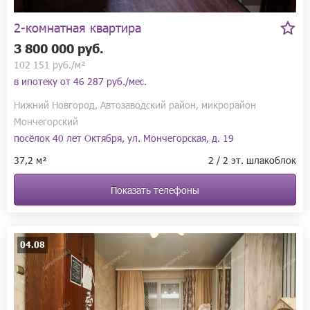
юридическое сопровождение сделки. Оказываем весь комплекс 
услуг по покупке квартиры в режиме одного окна (страховка, 
2-комнатная квартира
оценка, выездная регистрация, военная ипотека, маткапитал, 
подбор новостроек).

3 800 000 руб.
Номер объекта: #41/1609364/11523
102 151 руб./м²
в ипотеку от
46 287 руб./мес.
Нижний Новгород, Автозаводский район, микрорайон
Мончегорский
посёлок 40 лет Октября, ул. Мончегорская, д. 19
37,2 м²
2 / 2 эт. шлакоблок
Показать телефоны
04.08