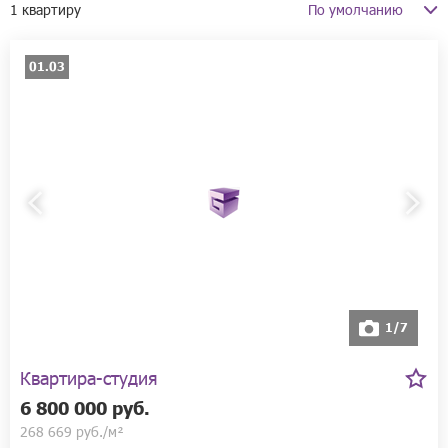
1 квартиру
Искать в описании объявления
01.03
Только с фото
От собственника
От застройщика
1/7
Квартира-студия
6 800 000 руб.
268 669 руб./м²