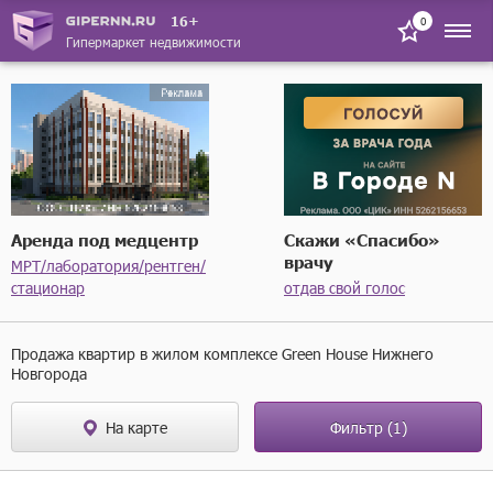
не последний
16+
0
Гипермаркет недвижимости
Высота потолков
Ремонт
Аренда под медцентр
Скажи «Спасибо»
врачу
МРТ/лаборатория/рентген/
стационар
отдав свой голос
Балкон
Продажа квартир в жилом комплексе Green House Нижнего
Новгорода
На карте
Фильтр
(1)
Тип санузла