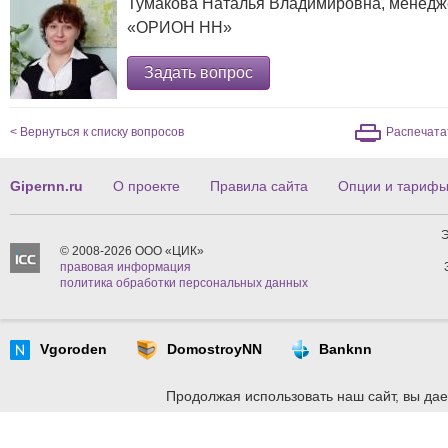
Тумакова Наталья Владимировна, менедж
«ОРИОН НН»
Задать вопрос
< Вернуться к списку вопросов
Распечата
Gipernn.ru
О проекте
Правила сайта
Опции и тариф
Э
© 2008-2026 ООО «ЦИК»
правовая информация
политика обработки персональных данных
Vgoroden
DomostroyNN
Banknn
Продолжая использовать наш сайт, вы дае