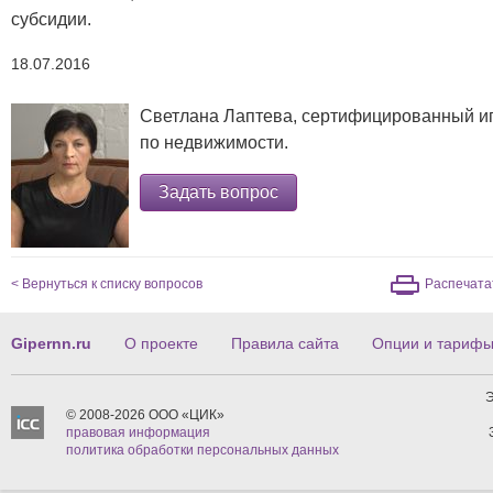
субсидии.
18.07.2016
Светлана Лаптева, сертифицированный ип
по
недвижимости.
Задать вопрос
< Вернуться к списку вопросов
Распечата
Gipernn.ru
О проекте
Правила сайта
Опции и тариф
Э
© 2008-2026 ООО «ЦИК»
правовая информация
политика обработки персональных данных