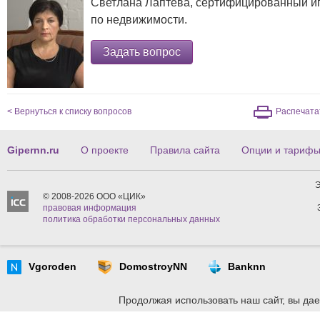
Светлана Лаптева, сертифицированный ип
по
недвижимости.
Задать вопрос
< Вернуться к списку вопросов
Распечата
Gipernn.ru
О проекте
Правила сайта
Опции и тариф
Э
© 2008-2026 ООО «ЦИК»
правовая информация
политика обработки персональных данных
Vgoroden
DomostroyNN
Banknn
Продолжая использовать наш сайт, вы дае