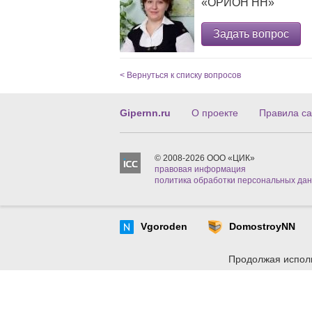
«ОРИОН НН»
Задать вопрос
< Вернуться к списку вопросов
Gipernn.ru
О проекте
Правила са
© 2008-2026 ООО «ЦИК»
правовая информация
политика обработки персональных да
Vgoroden
DomostroyNN
Продолжая исполь