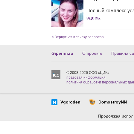
Полный комплекс ус
здесь
.
< Вернуться к списку вопросов
Gipernn.ru
О проекте
Правила са
© 2008-2026 ООО «ЦИК»
правовая информация
политика обработки персональных да
Vgoroden
DomostroyNN
Продолжая исполь