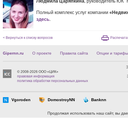
Людмила Царяпкина
, руководитель ЮК 
Полный комплекс услуг компании
«Недви
здесь
.
< Вернуться к списку вопросов
Распечата
Gipernn.ru
О проекте
Правила сайта
Опции и тариф
Э
© 2008-2026 ООО «ЦИК»
правовая информация
политика обработки персональных данных
Vgoroden
DomostroyNN
Banknn
Продолжая использовать наш сайт, вы дае