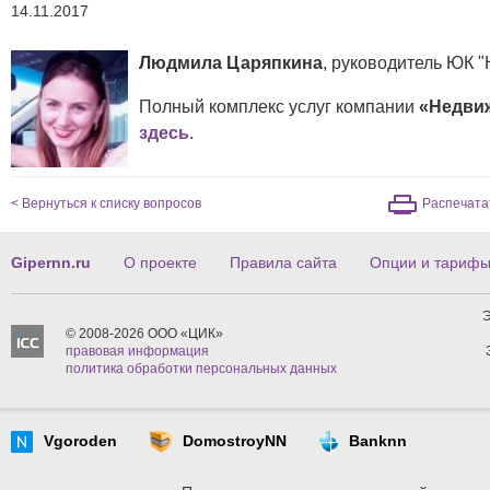
14.11.2017
Людмила Царяпкина
, руководитель ЮК 
Полный комплекс услуг компании
«Недви
здесь
.
< Вернуться к списку вопросов
Распечата
Gipernn.ru
О проекте
Правила сайта
Опции и тариф
Э
© 2008-2026 ООО «ЦИК»
правовая информация
политика обработки персональных данных
Vgoroden
DomostroyNN
Banknn