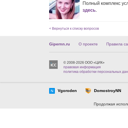
Полный комплекс ус
здесь
.
< Вернуться к списку вопросов
Gipernn.ru
О проекте
Правила са
© 2008-2026 ООО «ЦИК»
правовая информация
политика обработки персональных да
Vgoroden
DomostroyNN
Продолжая исполь