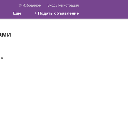
Избранное
Вход
/
Регистрация
Ещё
+ Подать объявление
вами
ту