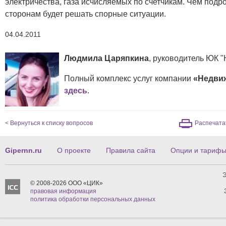
электричества, газа исчисляемых по счетчикам. Чем подро
сторонам будет решать спорные ситуации.
04.04.2011
Людмила Царяпкина
, руководитель ЮК 
Полный комплекс услуг компании
«Недви
здесь
.
< Вернуться к списку вопросов
Распечата
Gipernn.ru
О проекте
Правила сайта
Опции и тариф
Э
© 2008-2026 ООО «ЦИК»
правовая информация
политика обработки персональных данных